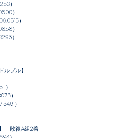
.53）
5.00）
:05.15）
8.58）
2.95）
ドルプル】
.11）
0.76）
34.61）
】　敗復A組2着
.94）