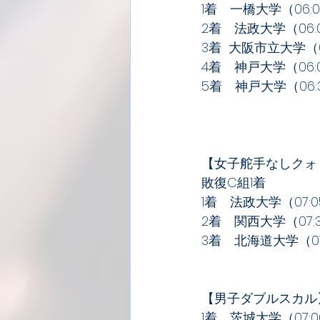
1着　一橋大学（06:02
2着　法政大学（06:0
3着  大阪市立大学（06
4着　神戸大学（06:0
5着　神戸大学（06:3
【女子舵手なしクォ
敗復C組1着
1着　法政大学（07:05
2着　関西大学（07:3
3着　北海道大学（07:
【男子ダブルスカル
1着　茨城大学（07:06