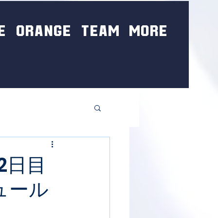
E
ORANGE
TEAM
MORE
2日目
ュール