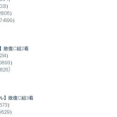
.31）
8.06）
41.99）
】敗復C組2着
.14）
8.93）
.26)
ル】敗復C組3着
.73）
6.29）