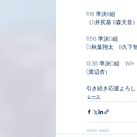
11:18 準決B組　
（S井尻葵 B森天音
11:56 準決D組
(S秋葉翔太　B久下智
13:36 準決D組　W1×
(渡辺杏）
引き続き応援よろし
レース