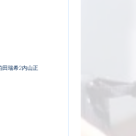
3柏田瑞希2内山正