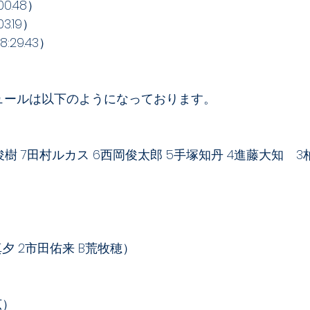
0.48）
.19）
29.43）　
ュールは以下のようになっております。
俊樹 7田村ルカス 6西岡俊太郎 5手塚知丹 4進藤大知　
夕 2市田佑来 B荒牧穂）
広）