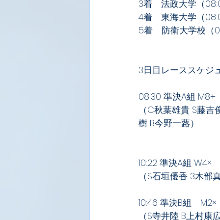
3着　法政大学（08:0
4着　東海大学（08:03
5着　防衛大学校（08:
3日目レーススケジ
08:30 準決A組 M8+ 
（C秋葉雄貴 S藤吉
樹 B今野一蕗）
10:22 準決A組 W4×
（S石垣優香 3木部真
10:46 準決B組　M2×
（S寺井陸 B上村康