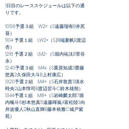
1日目のレーススケジュールは以下の通
りです。
10:56予選３組　W2×（S遠藤瑠有B井尻
葵）
11:04 予選１組　LW2×（S川端夏帆B渡辺
杏）
12:16 予選２組　LM2-（S堀内祐汰B菅谷
永）
12;40予選３組　M4x（S栗原知成3齋藤
悠真2久保田大斗B上村康広）
13:20予選２組　M4+（S石井敦貴3清水
時央2山本惇司B渡辺翌斗C鈴木雄朔）
13:44予選１組　M8+（S岩崎麟太郎7堀
内颯斗6杉本悠真5遠藤暉嵐4富松陸3向
井波優人2秋山直輝B藤本裕雅C城戸紫
苑）