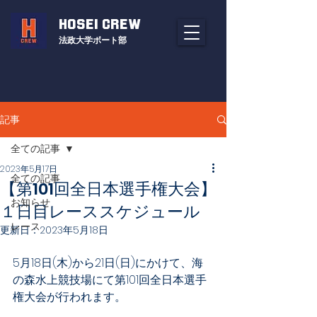
HOSEI CREW
法政大学ボート部
記事
全ての記事
2023年5月17日
全ての記事
【第101回全日本選手権大会】
お知らせ
１日目レーススケジュール
レース
更新日：
2023年5月18日
5月18日(木)から21日(日)にかけて、海
の森水上競技場にて第101回全日本選手
権大会が行われます。