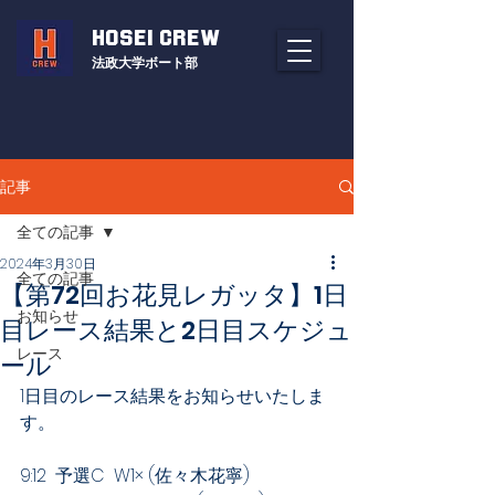
HOSEI CREW
法政大学ボート部
記事
全ての記事
2024年3月30日
全ての記事
【第72回お花見レガッタ】1日
お知らせ
目レース結果と2日目スケジュ
レース
ール
1日目のレース結果をお知らせいたしま
す。
9:12  予選C  W1× (佐々木花寧)