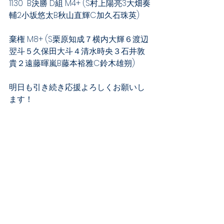
11:30  B決勝 D組 M4+ (S村上陽亮3大畑奏
輔2小坂悠太B秋山直輝C加久石珠英)
棄権 M8+ (S栗原知成７横内大輝６渡辺
翌斗５久保田大斗４清水時央３石井敦
貴２遠藤暉嵐B藤本裕雅C鈴木雄朔)
明日も引き続き応援よろしくお願いし
ます！