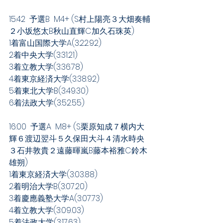
15:42  予選B  M4+ (S村上陽亮３大畑奏輔
２小坂悠太B秋山直輝C加久石珠英)
1着富山国際大学A(3:22.92)
2着中央大学(3:31.21)
3着立教大学(3:36.78)
4着東京経済大学(3:38.92)
5着東北大学B(3:49.30)
6着法政大学(3:52.55)
16:00  予選A  M8+ (S栗原知成７横内大
輝６渡辺翌斗５久保田大斗４清水時央
３石井敦貴２遠藤暉嵐B藤本裕雅C鈴木
雄朔)
1着東京経済大学(3:03.88)
2着明治大学B(3:07.20)
3着慶應義塾大学A(3:07.73)
4着立教大学(3:09.03)
5着法政大学(3:17.63)