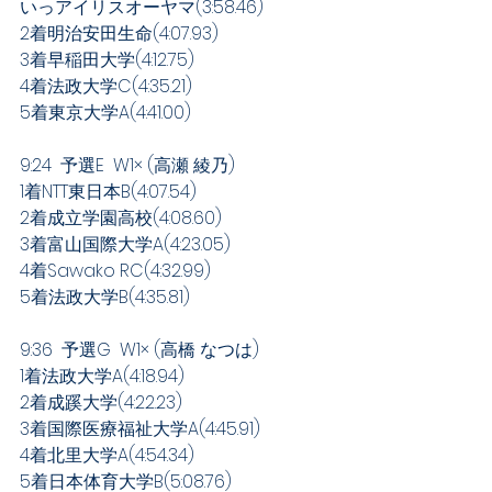
いっアイリスオーヤマ(3:58.46)
2着明治安田生命(4:07.93)
3着早稲田大学(4:12.75)
4着法政大学C(4:35.21)
5着東京大学A(4:41.00)
9:24  予選E  W1× (高瀬 綾乃)
1着NTT東日本B(4:07.54)
2着成立学園高校(4:08.60)
3着富山国際大学A(4:23.05)
4着Sawako RC(4:32.99)
5着法政大学B(4:35.81)
9:36  予選G  W1× (高橋 なつは)
1着法政大学A(4:18.94)
2着成蹊大学(4:22.23)
3着国際医療福祉大学A(4:45.91)
4着北里大学A(4:54.34)
5着日本体育大学B(5:08.76)