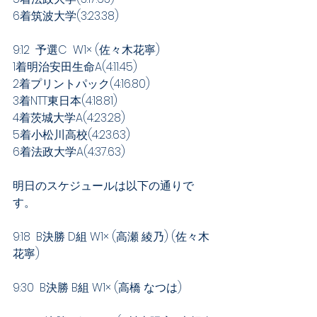
6着筑波大学(3:23.38)
9:12  予選C  W1× (佐々木花寧)
1着明治安田生命A(4:11.45)
2着プリントパック(4:16.80)
3着NTT東日本(4:18.81)
4着茨城大学A(4:23.28)
5着小松川高校(4:23.63)
6着法政大学A(4:37.63)
明日のスケジュールは以下の通りで
す。
9:18  B決勝 D組 W1× (高瀬 綾乃) (佐々木
花寧)
9:30  B決勝 B組 W1× (高橋 なつは)