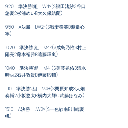
9:20　準決勝1組　W4×(S福田渚紗3谷口
悠夏2杉浦めいB大久保結蘭)
9:50　A決勝　LW2-(S我妻奏英B渡邉心
寧)
10:20　準決勝1組　M4×(S成島乃惟3村上
陽亮2藤本裕雅B遠藤暉嵐)
10:40　準決勝1組　M4-(S美藤晃佑3清水
時央2石井敦貴B伊藤応輔)
11:10　準決勝2組　M4+(S栗原知成3大畑
奏輔2小坂悠太B横内大輝C武藤ほなみ)
15:10　A決勝　LW2×(S一色紗南B川端夏
帆)