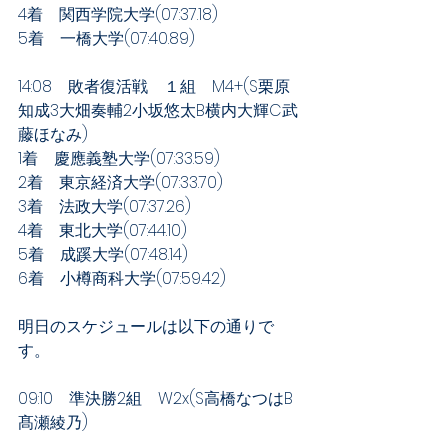
4着　関西学院大学(07:37.18)
5着　一橋大学(07:40.89)
14:08　敗者復活戦　１組　M4+(S栗原
知成3大畑奏輔2小坂悠太B横内大輝C武
藤ほなみ)
1着　慶應義塾大学(07:33.59)
2着　東京経済大学(07:33.70)
3着　法政大学(07:37.26)
4着　東北大学(07:44.10)
5着　成蹊大学(07:48.14)
6着　小樽商科大学(07:59.42)
明日のスケジュールは以下の通りで
す。
09:10　準決勝2組　W2x(S高橋なつはB
髙瀬綾乃)