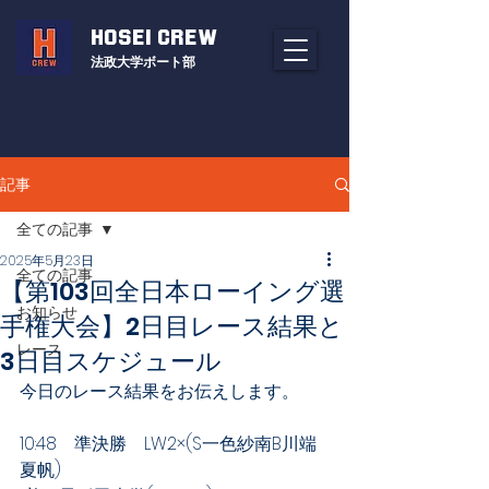
HOSEI CREW
法政大学ボート部
記事
全ての記事
2025年5月23日
全ての記事
【第103回全日本ローイング選
お知らせ
手権大会】2日目レース結果と
レース
3日目スケジュール
今日のレース結果をお伝えします。
10:48　準決勝　LW2×(S一色紗南B川端
夏帆)