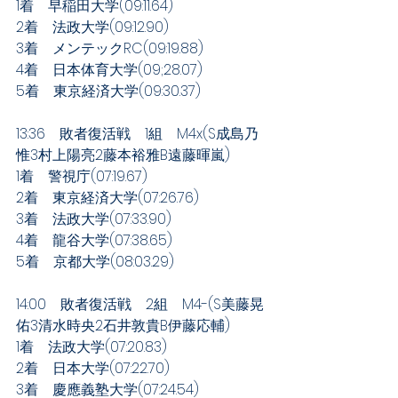
1着　早稲田大学(09:11.64)
2着　法政大学(09:12.90)
3着　メンテックRC(09:19.88)
4着　日本体育大学(09;28.07)
5着　東京経済大学(09:30.37)
13:36　敗者復活戦　1組　M4x(S成島乃
惟3村上陽亮2藤本裕雅B遠藤暉嵐)
1着　警視庁(07:19.67)
2着　東京経済大学(07:26.76)
3着　法政大学(07:33.90)
4着　龍谷大学(07:38.65)
5着　京都大学(08:03.29)
14:00　敗者復活戦　2組　M4-(S美藤晃
佑3清水時央2石井敦貴B伊藤応輔)
1着　法政大学(07:20.83)
2着　日本大学(07:22.70)
3着　慶應義塾大学(07:24.54)