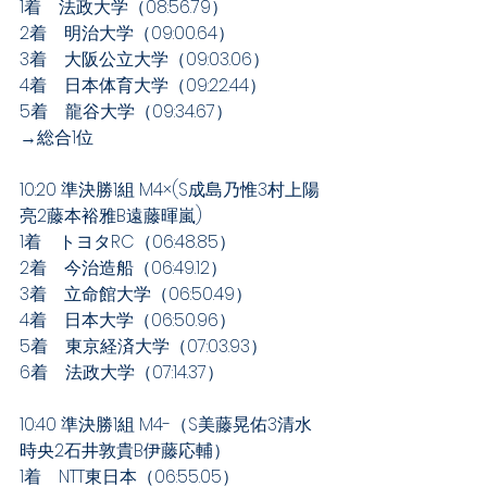
1着　法政大学（08:56.79）
2着　明治大学（09:00.64）
3着　大阪公立大学（09:03.06）
4着　日本体育大学（09:22.44）
5着　龍谷大学（09:34.67）
→総合1位
10:20 準決勝1組 M4×(S成島乃惟3村上陽
亮2藤本裕雅B遠藤暉嵐)
1着　トヨタRC（06:48.85）
2着　今治造船（06:49.12）
3着　立命館大学（06:50.49）
4着　日本大学（06:50.96）
5着　東京経済大学（07:03.93）
6着　法政大学（07:14.37）
10:40 準決勝1組 M4-（S美藤晃佑3清水
時央2石井敦貴B伊藤応輔）
1着　NTT東日本（06:55.05）