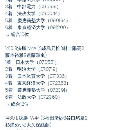
3着　中部電力（08:59.19）
4着　法政大学（09:00.44）
5着　慶應義塾大学（09:01.94）
6着　東京経済大学（09:12.00）
→ 総合10位
14:10 B決勝 M4× (S成島乃惟3村上陽亮2
藤本裕雅B遠藤暉嵐)
1着　日本大学（07:05.81）
2着　明治大学（07:07.19）
3着　日本体育大学（07:13.36）
4着　東京経済大学（07:23.53）
5着　慶應義塾大学（07:23.91）
6着　法政大学（07:29.60）
→ 総合12位
14:30 B決勝  W4× (S福田渚紗3谷口悠夏2
杉浦めいB大久保結蘭)