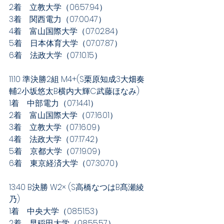
2着　立教大学（06:57.94）
3着　関西電力（07:00.47）
4着　富山国際大学（07:02.84）
5着　日本体育大学（07:07.87）
6着　法政大学（07:10.15）
11:10 準決勝2組 M4+(S栗原知成3大畑奏
輔2小坂悠太B横内大輝C武藤ほなみ)
1着　中部電力（07:14.41）
2着　富山国際大学（07:16.01）
3着　立教大学（07:16.09）
4着　法政大学（07:17.42）
5着　京都大学（07:19.09）
6着　東京経済大学（07:30.70）
13:40 B決勝 W2× (S高橋なつはB髙瀬綾
乃)
1着　中央大学（08:51.53）
2着　早稲田大学（08:55.57）