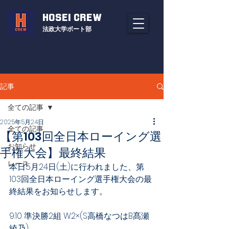
HOSEI CREW
法政大学ボート部
記事
全ての記事
2025年5月24日
全ての記事
【第103回全日本ローイング選
お知らせ
手権大会】最終結果
レース
本日5月24日(土)に行われました、第
103回全日本ローイング選手権大会の最
終結果をお知らせします。
9:10 準決勝2組 W2×(S高橋なつはB髙瀬
綾乃)