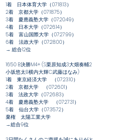
1着　日本体育大学（07:18.13）
2着　京都大学（07:18.75）
3着　慶應義塾大学（07:20.49）
4着　日本大学（07:26.14）
5着　富山国際大学（07:27.99）
6着　法政大学（07:28.00）
→ 総合12位
16:50 B決勝M4+ (S栗原知成3大畑奏輔2
小坂悠太B横内大輝C武藤ほなみ)
1着　東京経済大学　（07:23.10）
2着　京都大学　（07:26.01）
3着　法政大学（07:26.83）
4着　慶應義塾大学　（07:27.31）
5着　仙台大学（07:35.72）
棄権　太陽工業大学　
→総合9位
3日間たくさんのご声援を誠にありがと