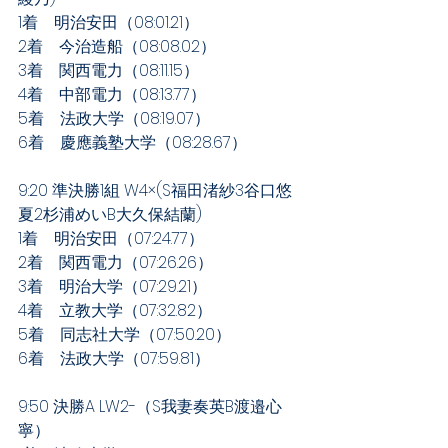
1着　明治安田（08:01.21）
2着　今治造船（08:08.02）
3着　関西電力（08:11.15）
4着　中部電力（08:13.77）
5着　法政大学（08:19.07）
6着　慶應義塾大学（08:28.67）
9:20 準決勝1組 W4×(S福田渚紗3谷口悠
夏2杉浦めいB大久保結蘭)
1着　明治安田（07:24.77）
2着　関西電力（07:26.26）
3着　明治大学（07:29.21）
4着　立教大学（07:32.82）
5着　同志社大学（07:50.20）
6着　法政大学（07:59.81）
9:50 決勝A LW2-（S我妻奏英B渡邉心
寧）