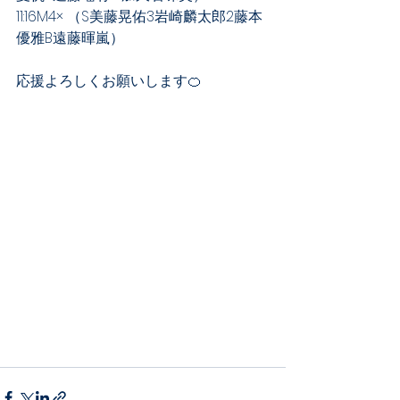
11:16M4× （S美藤晃佑3岩崎麟太郎2藤本
優雅B遠藤暉嵐）
応援よろしくお願いします🍊