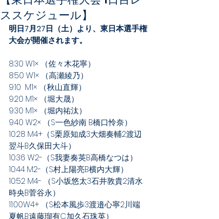
ススケジュール】
明日7月27日（土）より、東日本選手権
大会が開催されます。
8:30 W1× （佐々木花寧）
8:50 W1× （高瀬綾乃）
9:10  M1× （秋山直輝）
9:20 M1× （堀大晟）
9:30 M1× （堀内祐汰）
9:40 W2× （S一色紗南 B橋口怜奈）
10:28 M4+（S栗原知成3大畑奏輔2渡辺
翌斗B久保田大斗）
10:36 W2-（S我妻奏英B高橋なつは）
10:44 M2-（S村上陽亮B横内大輝）
10:52 M4- （S小坂悠太3石井敦貴2清水
時央B菅谷永）
11:00W4+ （S松本風歩3渡邉心寧2川端
夏帆B遠藤瑠有C加久石珠英）