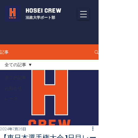
HOSEI CREW
法政大学ボート部
記事
全ての記事
全ての記事
お知らせ
レース
2024年7月26日
【東日本選手権大会 1日目レー